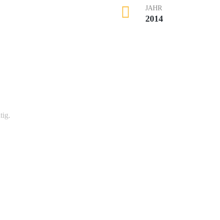
JAHR
2014
uns auf!
tig.