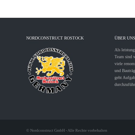
NORDCONSTRUCT ROSTOCK
ÜBER UN
Als leistung
Team sind wi
viele renom
und Bauträg
geht Aufgab
durchzuführ
© Nordconstruct GmbH - Alle Rechte vorbehalten