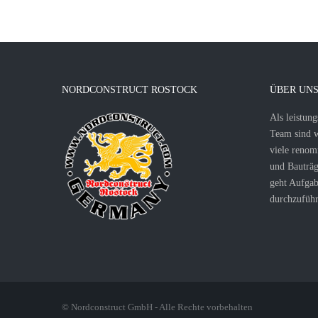
NORDCONSTRUCT ROSTOCK
ÜBER UN
Als leistung
Team sind wi
viele renom
und Bauträg
geht Aufgab
durchzuführ
© Nordconstruct GmbH - Alle Rechte vorbehalten